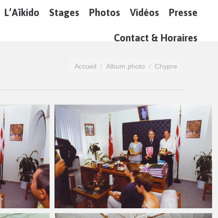
L’Aïkido
Stages
Photos
Vidéos
Presse
Sea
Contact & Horaires
Vous êtes ici :
Accueil
Album photo
Chypre