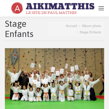
Search:
Stage
Vous êtes ici :
Accueil
Album photo
Enfants
Stage Enfants