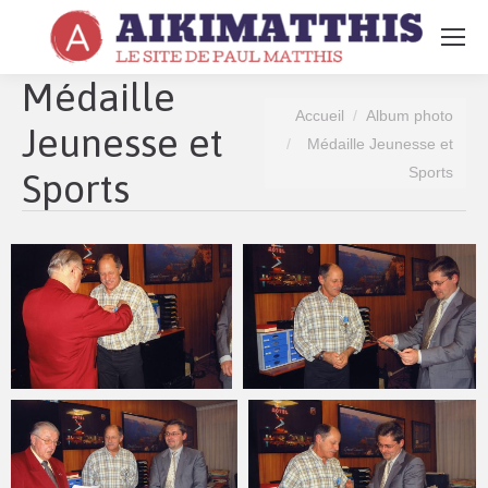
Search:
Médaille
Vous êtes ici :
Accueil
Album photo
Jeunesse et
Médaille Jeunesse et
Sports
Sports