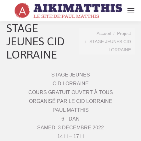
Search:
STAGE
Vous êtes ici :
Accueil
Project
JEUNES CID
STAGE JEUNES CID
LORRAINE
LORRAINE
STAGE JEUNES
CID LORRAINE
COURS GRATUIT OUVERT À TOUS
ORGANISÉ PAR LE CID LORRAINE
PAUL MATTHIS
6 ° DAN
SAMEDI 3 DÉCEMBRE 2022
14 H – 17 H