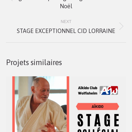
Onglet
commentaire
Noël
précédent
NEXT
STAGE EXCEPTIONNEL CID LORRAINE
Projets
similaires
Projets similaires