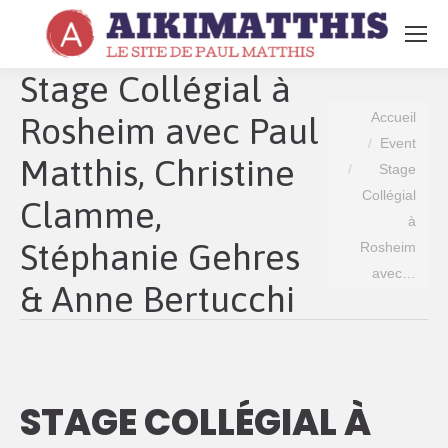
Search:
Stage Collégial à
Vous êtes ici :
Accueil
Rosheim avec Paul
Event
Matthis, Christine
Stage
Collégial
Clamme,
à
Stéphanie Gehres
Rosheim
avec…
& Anne Bertucchi
STAGE COLLÉGIAL À